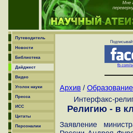
Мне 
переверну
Путеводитель
Подписывайт
Новости
Библиотека
fb.com/sc
Дайджест
Видео
Архив
/
Образование
Уголок науки
Пресса
Интерфакс-религ
Религию - в к
ИСС
Цитаты
Заявление минист
Персоналии