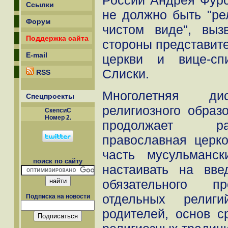
России Андрея Фурс
Ссылки
не должно быть "ре
Форум
чистом виде", выз
Поддержка сайта
стороны представит
E-mail
церкви и вице-сп
Слиски.
RSS
Многолетняя д
Спецпроекты
религиозного образ
СкепсиС
Номер 2.
продолжает ра
православная церк
часть мусульманс
поиск по сайту
настаивать на вв
обязательного 
отдельных религ
Подписка на новости
родителей, основ с