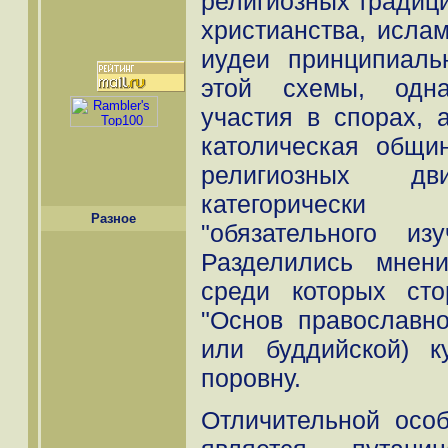
религиозных традици
христианства, ислам
иудеи принципиаль
этой схемы, одна
участия в спорах, 
католическая общи
религиозных д
категорически
Разное
"обязательного из
Разделились мнен
среди которых сто
"Основ православно
или буддийской) к
поровну.
Отличительной осо