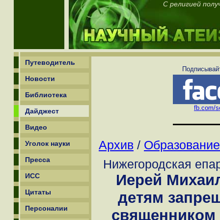
С религией полу
Путеводитель
Подписывайт
Новости
Библиотека
fb.com/sc
Дайджест
Видео
Архив
/
Образование
Уголок науки
Пресса
Нижегородская епар
Иерей Михаил
ИСС
Цитаты
детям запре
Персоналии
священником 