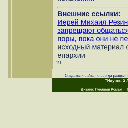
Внешние ссылки:
Иерей Михаил Резин
запрещают общаться
поры, пока они не п
исходный материал 
епархии
111
Создатели сайта не всегда разделя
"Научный А
Дизайн:
Гунявый Роман
Пр