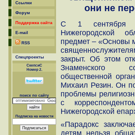
Ссылки
они не пер
Форум
С 1 сентября 
Поддержка сайта
Нижегородской об
E-mail
предмет – «Основы 
RSS
священнослужителя
Спецпроекты
закрыт. Об этом от
СкепсиС
Знаменского со
Номер 2.
общественной орган
Михаил Резин. Он п
проблемы религиозн
поиск по сайту
с корреспонденто
Нижегородской епар
Подписка на новости
«Парадокс заключа
детям нельзя обща