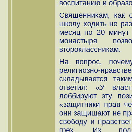
воспитанию и образ
Священникам, как 
школу ходить не ра
месяц по 20 минут
монастыря позв
второклассникам.
На вопрос, почем
религиозно-нрав
складывается таки
ответил: «У влас
лоббируют эту поз
«защитники прав ч
они защищают не пра
свободу и нравствен
грех. Их подд