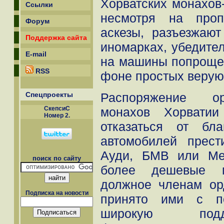
Хорватских монахов
Ссылки
несмотря на проп
Форум
аскезы, разъезжаю
Поддержка сайта
иномарках, убедите
E-mail
на машины попроще 
RSS
фоне простых веру
Распоряжение ор
Спецпроекты
монахов Хорватии
СкепсиС
Номер 2.
отказаться от бл
автомобилей прест
Ауди, БМВ или Ме
поиск по сайту
более дешевые м
должное членам ор
Подписка на новости
принято ими с п
широкую подд