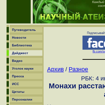
Каждый 
сос
Путеводитель
Подписывайт
Новости
Библиотека
fb.com/sc
Дайджест
Видео
Архив
/
Разное
Уголок науки
Пресса
РБК: 4 и
Монахи расста
ИСС
Цитаты
Персоналии