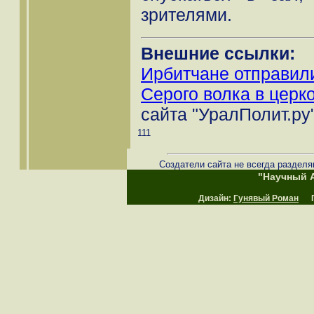
зрителями.
Внешние ссылки:
Ирбитчане отправил
Серого волка в церк
сайта "УралПолит.ру
111
Создатели сайта не всегда разделя
"Научный А
Дизайн:
Гунявый Роман
Пр