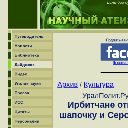
Если бог 
Путеводитель
Подписывайт
Новости
Библиотека
fb.com/sc
Дайджест
Видео
Архив
/
Культура
Уголок науки
Пресса
УралПолит.Ру
Ирбитчане о
ИСС
Цитаты
шапочку и Серо
Персоналии