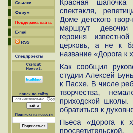
Красная шапочка 
Ссылки
спектакля, репети
Форум
Доме детского твор
Поддержка сайта
маршрут девочки 
E-mail
героиня известной
RSS
церковь, а не к б
название «Дорога к 
Спецпроекты
Как сообщил руково
СкепсиС
Номер 2.
студии Алексей Бунь
к Пасхе. В числе ре
творчества, нема
поиск по сайту
приходской школы.
обратиться к духовн
Подписка на новости
Пьеса «Дорога к х
просветительской