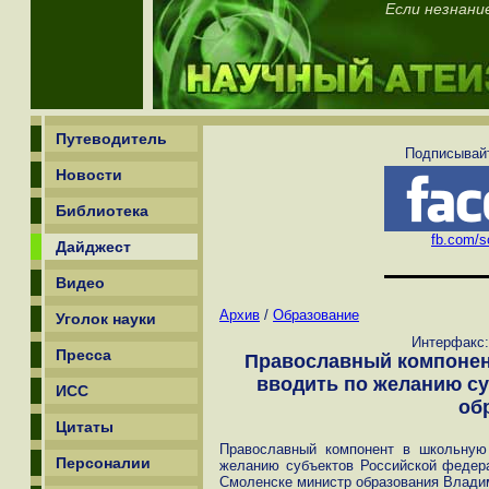
Если незнани
Путеводитель
Подписывайт
Новости
Библиотека
fb.com/sc
Дайджест
Видео
Архив
/
Образование
Уголок науки
Интерфакс:
Пресса
Православный компонен
вводить по желанию су
ИСС
об
Цитаты
Православный компонент в школьную
Персоналии
желанию субъектов Российской федера
Смоленске министр образования Влади