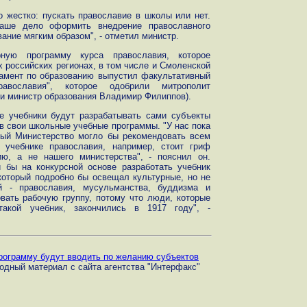
 жестко: пускать православие в школы или нет.
наше дело оформить внедрение православного
ание мягким образом", - отметил министр.
рную программу курса православия, которое
 российских регионах, в том числе и Смоленской
тамент по образованию выпустил факультативный
авославия", которое одобрили митрополит
и министр образования Владимир Филиппов).
е учебники будут разрабатывать сами субъекты
в свои школьные учебные программы. "У нас пока
рый Министерство могло бы рекомендовать всем
учебнике православия, например, стоит гриф
ию, а не нашего министерства", - пояснил он.
 бы на конкурсной основе разработать учебник
который подробно бы освещал культурные, но не
й - православия, мусульманства, буддизма и
ать рабочую группу, потому что люди, которые
такой учебник, закончились в 1917 году", -
рограмму будут вводить по желанию субъектов
одный материал с сайта агентства "Интерфакс"