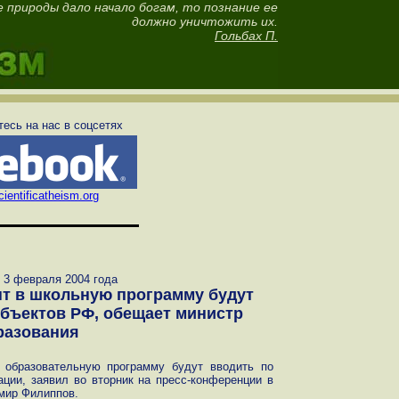
е природы дало начало богам, то познание ее
должно уничтожить их.
Гольбах П.
есь на нас в соцсетях
ientificatheism.org
 3 февраля 2004 года
т в школьную программу будут
бъектов РФ, обещает министр
разования
 образовательную программу будут вводить по
ции, заявил во вторник на пресс-конференции в
мир Филиппов.