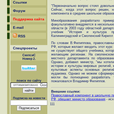
Ссылки
"Первоначально вопрос стоял довольно
Сейчас, когда этот вопрос решен, 
Форум
компонента в среднее школьное образов
Поддержка сайта
Минобразования разработало приме
факультативно внедряется в нескольких
E-mail
области (в 2003 году областной депар
учебник "История и культура пр
Калининградский и Смоленский Кирилл 
RSS
По словам В.Филиппова, православны
РФ, которые желают вводить этот курс 
Спецпроекты
не существует общего учебника, кото
желающим регионам. На смоленском 
СкепсиС
местного департамента по образован
Номер 2.
Однако, добавил министр, "мы хотели
истории и культуры мировых религий, 
культовые аспекты основных религи
иудаизма. Однако не можем сформиров
могли бы полноценно разработать 
поиск по сайту
пожаловался Владимир Филиппов.
Внешние ссылки:
Православный компонент в школьную п
Подписка на новости
РФ, обещает министр образования
- исх
111