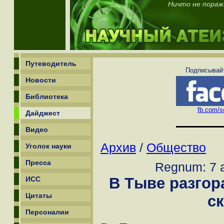
Ничто не поража
Путеводитель
Подписывайт
Новости
Библиотека
fb.com/sc
Дайджест
Видео
Архив
/
Общество
Уголок науки
Пресса
Regnum: 7 а
В Тыве разгор
ИСС
Цитаты
с
Персоналии