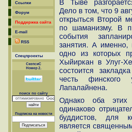
В Тыве разгораетс
Ссылки
Дело в том, что 9 ав
Форум
открыться Второй 
Поддержка сайта
по шаманизму. В п
E-mail
события запланир
RSS
занятия. А именно,
одно из которых п
Спецпроекты
Хыйиркан в Улуг-Х
СкепсиС
Номер 2.
состоится закладк
честь финского у
Лапалайнена.
поиск по сайту
Однако оба этих 
одинаково отрицате
Подписка на новости
буддистов, для к
является священным