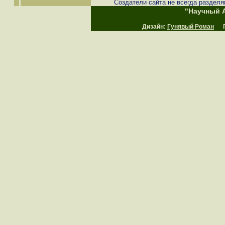
Создатели сайта не всегда разделя
"Научный А
Дизайн:
Гунявый Роман
Пр