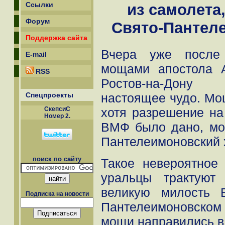
Ссылки
из самолета
Форум
Свято-Пантел
Поддержка сайта
Вчера уже после 
E-mail
мощами апостола 
RSS
Ростов-на-Дону
Спецпроекты
настоящее чудо. Мощ
СкепсиС
хотя разрешение на
Номер 2.
ВМФ было дано, мо
Пантелеимоновский 
поиск по сайту
Такое невероятное
уральцы трактуют
великую милость 
Подписка на новости
Пантелеимоновско
мощи направились в