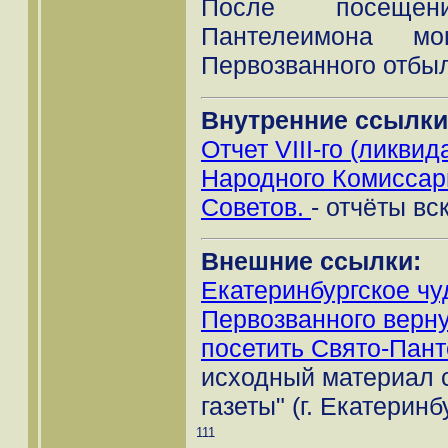
После посеще
Пантелеимона м
Первозванного отбыл
Внутренние ссылки
Отчет VIII-го (ликви
Народного Комиссар
Советов.
- отчёты в
Внешние ссылки:
Екатеринбургское ч
Первозванного верну
посетить Свято-Пан
исходный материал 
газеты" (г. Екатеринб
111