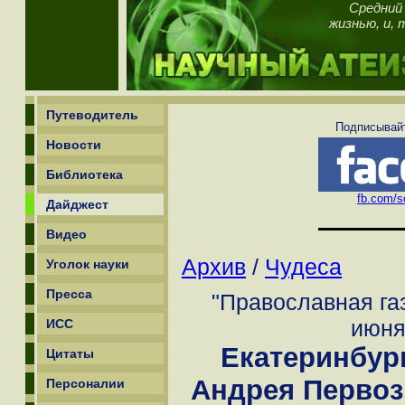
Средний 
жизнью, и, 
Путеводитель
Подписывайт
Новости
Библиотека
fb.com/sc
Дайджест
Видео
Архив
/
Чудеса
Уголок науки
Пресса
"Православная газ
июня
ИСС
Екатеринбур
Цитаты
Андрея Первоз
Персоналии