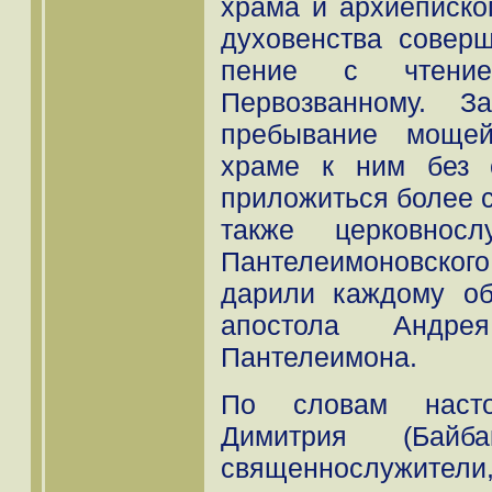
храма и архиеписко
духовенства совер
пение с чтени
Первозванному. З
пребывание мощей
храме к ним без 
приложиться более с
также церковнос
Пантелеимоновского
дарили каждому об
апостола Андр
Пантелеимона.
По словам насто
Димитрия (Бай
священнослужители