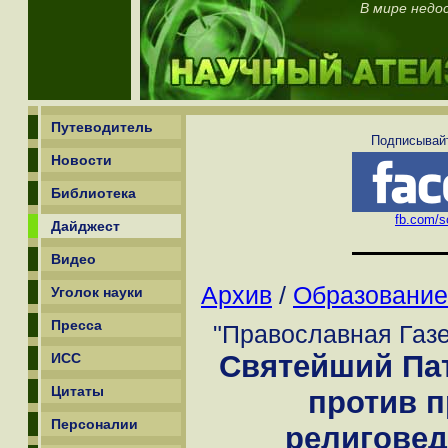
В мире недо
Путеводитель
Подписывайт
Новости
Библиотека
fb.com/sc
Дайджест
Видео
Архив
/
Образование
Уголок науки
Пресса
"Православная Газе
Святейший Па
ИСС
Цитаты
против 
Персоналии
религовед