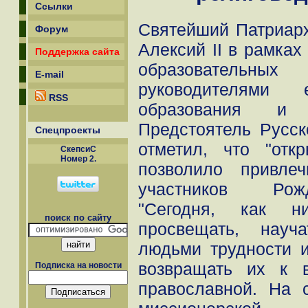
Ссылки
Святейший Патриарх
Форум
Алексий II в рамка
Поддержка сайта
образовательных
E-mail
руководителями 
RSS
образования и 
Предстоятель Русс
Спецпроекты
отметил, что "от
СкепсиС
Номер 2.
позволило привле
участников Рожд
"Сегодня, как н
поиск по сайту
просвещать, науч
людьми трудности и
возвращать их к 
Подписка на новости
православной. На 