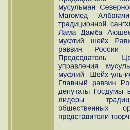
мусульман Северно
Магомед Албогачи
традиционной санг
Лама Дамба Аюшее
муфтий шейх Рави
раввин России 
Председатель Це
управления мусул
муфтий Шейх-уль-и
Главный раввин Ро
депутаты Госдумы 
лидеры традиц
общественных о
представители творч