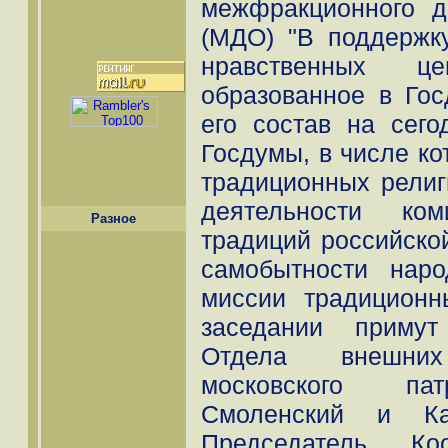
межфракционного д
(МДО) "В поддержк
нравственных ц
образованное в Гос
его состав на сего
Госдумы, в числе ко
традиционных религ
деятельности ко
Разное
традиций российско
самобытности наро
миссии традиционн
заседании примут
Отдела внешни
московского пат
Смоленский и Кал
Председатель Коо