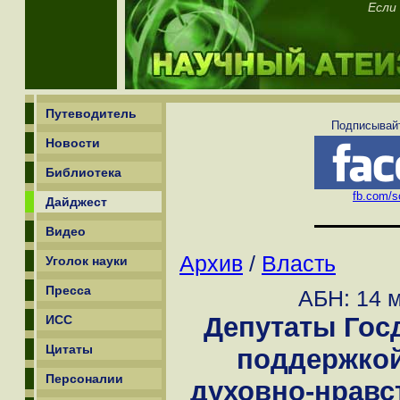
Если
Путеводитель
Подписывайт
Новости
Библиотека
fb.com/sc
Дайджест
Видео
Архив
/
Власть
Уголок науки
Пресса
АБН: 14 м
Депутаты Гос
ИСС
Цитаты
поддержко
Персоналии
духовно-нравс