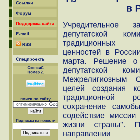
Ссылки
в 
Форум
Учредительное за
Поддержка сайта
депутатской ко
E-mail
традиционных д
RSS
ценностей в Росси
Спецпроекты
марта. Решение о
СкепсиС
депутатской ко
Номер 2.
Межрелигиозным С
целей создания к
традиционной ро
поиск по сайту
сохранение самобы
содействие миссии
Подписка на новости
жизни страны". 
направлении